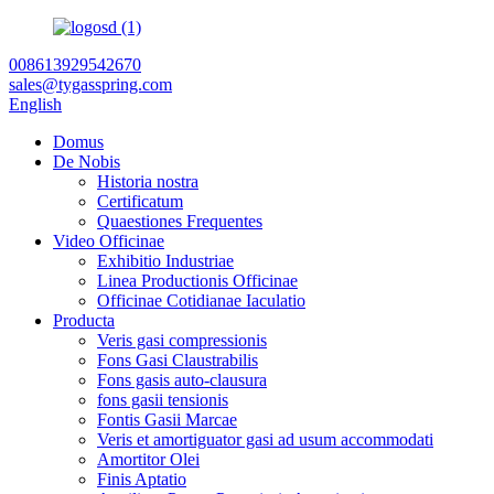
008613929542670
sales@tygasspring.com
English
Domus
De Nobis
Historia nostra
Certificatum
Quaestiones Frequentes
Video Officinae
Exhibitio Industriae
Linea Productionis Officinae
Officinae Cotidianae Iaculatio
Producta
Veris gasi compressionis
Fons Gasi Claustrabilis
Fons gasis auto-clausura
fons gasii tensionis
Fontis Gasii Marcae
Veris et amortiguator gasi ad usum accommodati
Amortitor Olei
Finis Aptatio