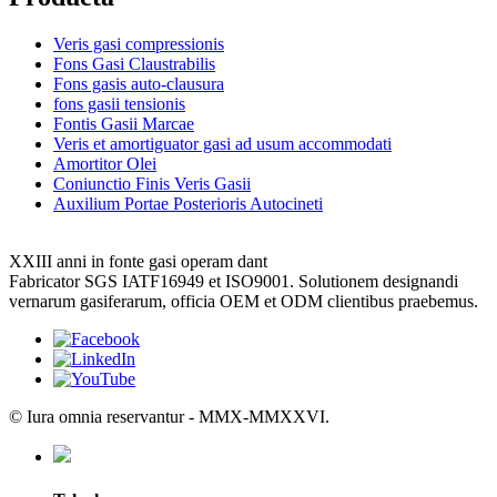
Veris gasi compressionis
Fons Gasi Claustrabilis
Fons gasis auto-clausura
fons gasii tensionis
Fontis Gasii Marcae
Veris et amortiguator gasi ad usum accommodati
Amortitor Olei
Coniunctio Finis Veris Gasii
Auxilium Portae Posterioris Autocineti
XXIII anni in fonte gasi operam dant
Fabricator SGS IATF16949 et ISO9001. Solutionem designandi
vernarum gasiferarum, officia OEM et ODM clientibus praebemus.
© Iura omnia reservantur - MMX-MMXXVI.