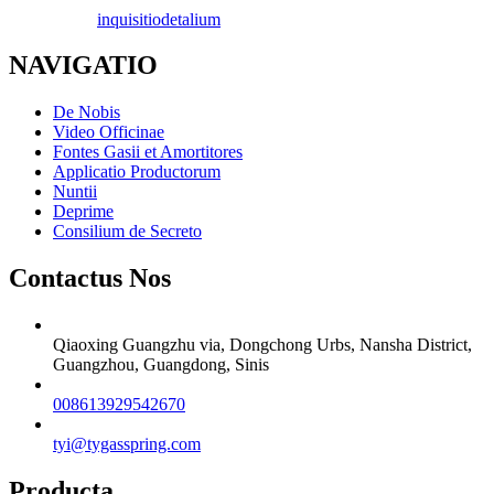
inquisitio
detalium
NAVIGATIO
De Nobis
Video Officinae
Fontes Gasii et Amortitores
Applicatio Productorum
Nuntii
Deprime
Consilium de Secreto
Contactus Nos
Qiaoxing Guangzhu via, Dongchong Urbs, Nansha District,
Guangzhou, Guangdong, Sinis
008613929542670
tyi@tygasspring.com
Producta