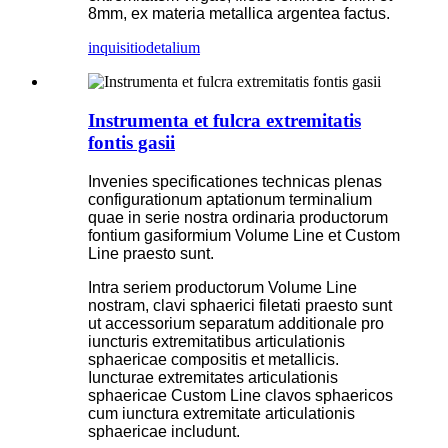
8mm, ex materia metallica argentea factus.
inquisitio
detalium
Instrumenta et fulcra extremitatis
fontis gasii
Invenies specificationes technicas plenas
configurationum aptationum terminalium
quae in serie nostra ordinaria productorum
fontium gasiformium Volume Line et Custom
Line praesto sunt.
Intra seriem productorum Volume Line
nostram, clavi sphaerici filetati praesto sunt
ut accessorium separatum additionale pro
iuncturis extremitatibus articulationis
sphaericae compositis et metallicis.
Iuncturae extremitates articulationis
sphaericae Custom Line clavos sphaericos
cum iunctura extremitate articulationis
sphaericae includunt.