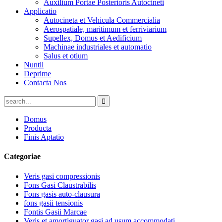
Auxilium Portae Posterioris Autocineti
Applicatio
Autocineta et Vehicula Commercialia
Aerospatiale, maritimum et ferriviarium
Supellex, Domus et Aedificium
Machinae industriales et automatio
Salus et otium
Nuntii
Deprime
Contacta Nos
Domus
Producta
Finis Aptatio
Categoriae
Veris gasi compressionis
Fons Gasi Claustrabilis
Fons gasis auto-clausura
fons gasii tensionis
Fontis Gasii Marcae
Veris et amortiguator gasi ad usum accommodati