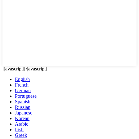
[javascript]
[/javascript]
English
French
German
Portuguese
Spanish
Russian
Japanese
Korean
Arabic
Irish
Greek