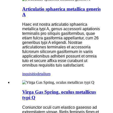
Articulatio sphaerica metallica generis
A
Haec est nostra articulatio sphaerica
metallica typi A, genus accessorii aptationis
terminalis pro siliquis gasiformibus, quae
etiam fulcra gasiformia appellantur, cum 26
generibus typi A eligendi. Nostrae
articulationes terminales et accessoria
fulcrorum silicorum gasiformum in variis
applicationibus adhiberi possunt et omnia
tuto et secure affixa esse curabunt ut
omnibus requisitis tuis satisfaciant.
inquisitio
detalium
Virga Gas Spring, oculus metallicus
typi Q
Coniunctor oculi cum elastico gaseoso ad
extremitatem virgae, filetis femineis 6mm et