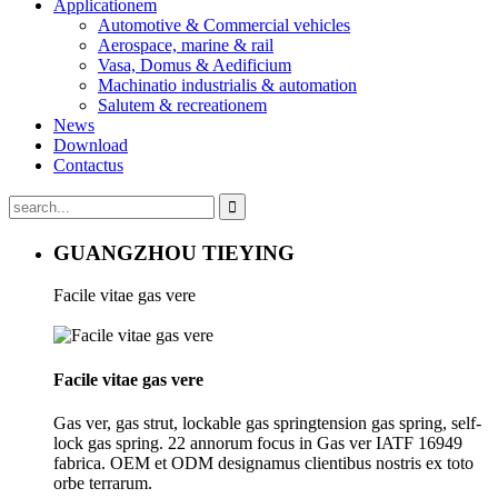
Applicationem
Automotive & Commercial vehicles
Aerospace, marine & rail
Vasa, Domus & Aedificium
Machinatio industrialis & automation
Salutem & recreationem
News
Download
Contactus
GUANGZHOU TIEYING
Facile vitae gas vere
Facile vitae gas vere
Gas ver, gas strut, lockable gas springtension gas spring, self-
lock gas spring. 22 annorum focus in Gas ver IATF 16949
fabrica. OEM et ODM designamus clientibus nostris ex toto
orbe terrarum.