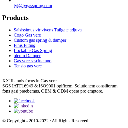
tyi@tygasspring.com
Products
Salsissimus vir vivens Tailgate adjuva
Cogo Gas vere
Custom gas spring & damper
Finis Fitting
Lockable Gas Spring
oleum Damper
Gas vere se-cincinno
Tensio gas vere
XXIII annis focus in Gas vere
SGS IATF16949 & ISO9001 opificem. Solutionem consiliorum
fons gasi praebemus, OEM & ODM opera pro emptore.
© Copyright - 2010-2022 : All Rights Reserved.