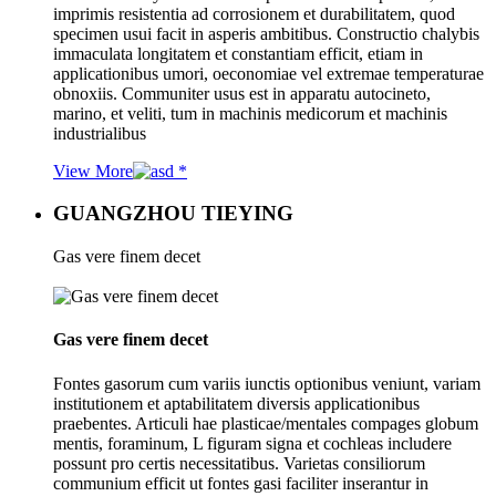
imprimis resistentia ad corrosionem et durabilitatem, quod
specimen usui facit in asperis ambitibus. Constructio chalybis
immaculata longitatem et constantiam efficit, etiam in
applicationibus umori, oeconomiae vel extremae temperaturae
obnoxiis. Communiter usus est in apparatu autocineto,
marino, et veliti, tum in machinis medicorum et machinis
industrialibus
View More
GUANGZHOU TIEYING
Gas vere finem decet
Gas vere finem decet
Fontes gasorum cum variis iunctis optionibus veniunt, variam
institutionem et aptabilitatem diversis applicationibus
praebentes. Articuli hae plasticae/mentales compages globum
mentis, foraminum, L figuram signa et cochleas includere
possunt pro certis necessitatibus. Varietas consiliorum
communium efficit ut fontes gasi faciliter inserantur in