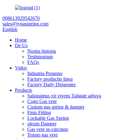
008613929542670
sales@tygasspring.com
English
Home
De Us
Nostra historia
Testimonium
FAQs
Video
Industria Propono
Factory productio linea
Factory Daily Dirigentes
Products
Salsissimus vir vivens Tailgate adjuva
Cogo Gas vere
Custom gas spring & damper
Finis Fitting
Lockable Gas Spring
oleum Damper
Gas vere se-cincinno
Tensio gas vere