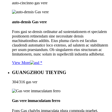
auto-cincinno gas vere
auto-densis Gas vere
Fons gasi se-densis ordinatur ad sustentationem et specialem
positionem retinendam sine necessitate densis
machinationibus additis. Eius pluma clavis est facultas
claudendi automatice loco extenso, ad salutem ac stabilitatem
per usum praestandum. Ob singularem eius structuram ac
limitationem, nunc solum in supellectili industria adhibetur.
View More
GUANGZHOU TIEYING
304/316 gas ver
Gas vere immaculatam ferro
Fons Gas chalybs immaculata plura commoda praebet,