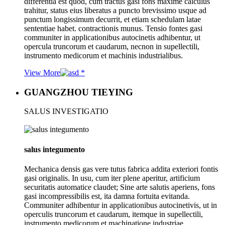
differentia est quod, cum tractus gasi fons maxime calculus
trahitur, status eius liberatus a puncto brevissimo usque ad
punctum longissimum decurrit, et etiam schedulam latae
sententiae habet. contractionis munus. Tensio fontes gasi
communiter in applicationibus autocinetis adhibentur, ut
opercula truncorum et caudarum, necnon in supellectili,
instrumento medicorum et machinis industrialibus.
View More
GUANGZHOU TIEYING
SALUS INVESTIGATIO
salus integumento
Mechanica densis gas vere tutus fabrica addita exteriori fontis
gasi originalis. In usu, cum iter plene aperitur, artificium
securitatis automatice claudet; Sine arte salutis aperiens, fons
gasi incompressibilis est, ita damna fortuita evitanda.
Communiter adhibentur in applicationibus autocinetivis, ut in
operculis truncorum et caudarum, itemque in supellectili,
instrumento medicorum et machinatione industriae.