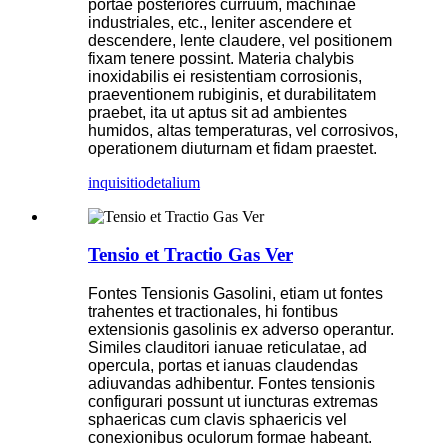
portae posteriores curruum, machinae
industriales, etc., leniter ascendere et
descendere, lente claudere, vel positionem
fixam tenere possint. Materia chalybis
inoxidabilis ei resistentiam corrosionis,
praeventionem rubiginis, et durabilitatem
praebet, ita ut aptus sit ad ambientes
humidos, altas temperaturas, vel corrosivos,
operationem diuturnam et fidam praestet.
inquisitio
detalium
Tensio et Tractio Gas Ver
Fontes Tensionis Gasolini, etiam ut fontes
trahentes et tractionales, hi fontibus
extensionis gasolinis ex adverso operantur.
Similes clauditori ianuae reticulatae, ad
opercula, portas et ianuas claudendas
adiuvandas adhibentur. Fontes tensionis
configurari possunt ut iuncturas extremas
sphaericas cum clavis sphaericis vel
conexionibus oculorum formae habeant.