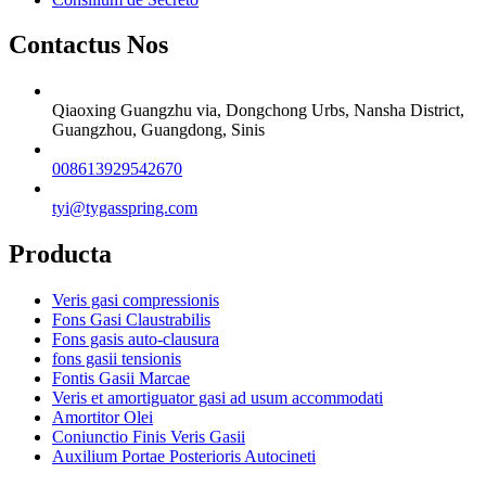
Contactus Nos
Qiaoxing Guangzhu via, Dongchong Urbs, Nansha District,
Guangzhou, Guangdong, Sinis
008613929542670
tyi@tygasspring.com
Producta
Veris gasi compressionis
Fons Gasi Claustrabilis
Fons gasis auto-clausura
fons gasii tensionis
Fontis Gasii Marcae
Veris et amortiguator gasi ad usum accommodati
Amortitor Olei
Coniunctio Finis Veris Gasii
Auxilium Portae Posterioris Autocineti