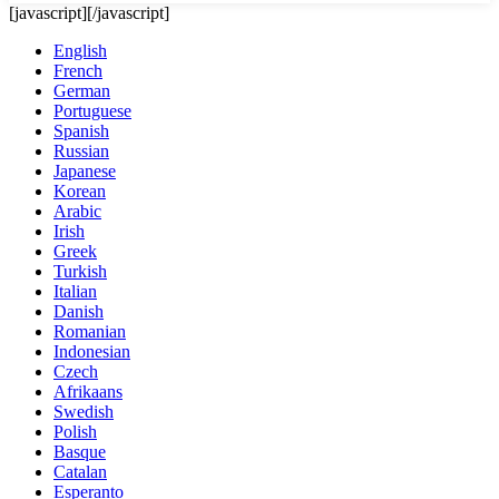
[javascript]
[/javascript]
English
French
German
Portuguese
Spanish
Russian
Japanese
Korean
Arabic
Irish
Greek
Turkish
Italian
Danish
Romanian
Indonesian
Czech
Afrikaans
Swedish
Polish
Basque
Catalan
Esperanto