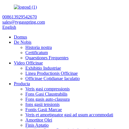
008613929542670
sales@tygasspring.com
English
Domus
De Nobis
Historia nostra
Certificatum
Quaestiones Frequentes
Video Officinae
Exhibitio Industriae
Linea Productionis Officinae
Officinae Cotidianae Iaculatio
Producta
Veris gasi compressionis
Fons Gasi Claustrabilis
Fons gasis auto-clausura
fons gasii tensionis
Fontis Gasii Marcae
Veris et amortiguator gasi ad usum accommodati
Amortitor Olei
Finis Aptatio