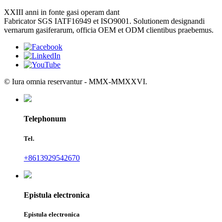
XXIII anni in fonte gasi operam dant
Fabricator SGS IATF16949 et ISO9001. Solutionem designandi
vernarum gasiferarum, officia OEM et ODM clientibus praebemus.
© Iura omnia reservantur - MMX-MMXXVI.
Telephonum
Tel.
+8613929542670
Epistula electronica
Epistula electronica