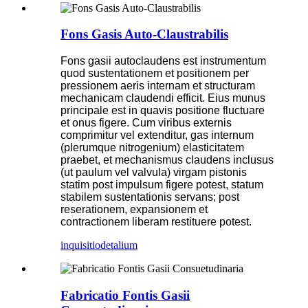
Fons Gasis Auto-Claustrabilis
Fons gasii autoclaudens est instrumentum
quod sustentationem et positionem per
pressionem aeris internam et structuram
mechanicam claudendi efficit. Eius munus
principale est in quavis positione fluctuare
et onus figere. Cum viribus externis
comprimitur vel extenditur, gas internum
(plerumque nitrogenium) elasticitatem
praebet, et mechanismus claudens inclusus
(ut paulum vel valvula) virgam pistonis
statim post impulsum figere potest, statum
stabilem sustentationis servans; post
reserationem, expansionem et
contractionem liberam restituere potest.
inquisitio
detalium
Fabricatio Fontis Gasii