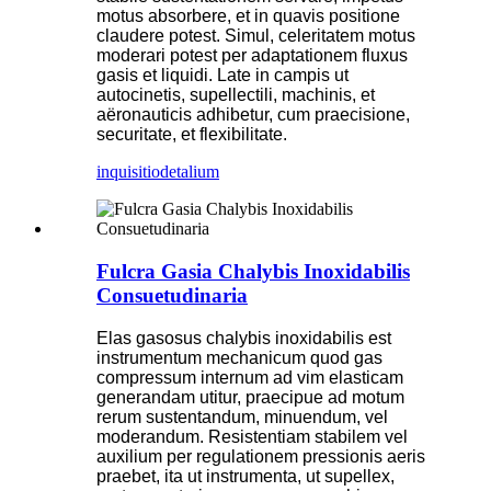
motus absorbere, et in quavis positione
claudere potest. Simul, celeritatem motus
moderari potest per adaptationem fluxus
gasis et liquidi. Late in campis ut
autocinetis, supellectili, machinis, et
aëronauticis adhibetur, cum praecisione,
securitate, et flexibilitate.
inquisitio
detalium
Fulcra Gasia Chalybis Inoxidabilis
Consuetudinaria
Elas gasosus chalybis inoxidabilis est
instrumentum mechanicum quod gas
compressum internum ad vim elasticam
generandam utitur, praecipue ad motum
rerum sustentandum, minuendum, vel
moderandum. Resistentiam stabilem vel
auxilium per regulationem pressionis aeris
praebet, ita ut instrumenta, ut supellex,