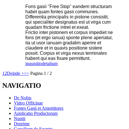
Fons gasii "Free Stop" eandem structuram
habet quam fontes gasii communes.
Differentia principalis in pistone consistit,
qui specialiter designatus est ut virga cum
quadam frictione intret et exeat.
Frictio inter pistonem et corpus impediet ne
fons (et ergo ianua) sponte plene aperiatur,
ita ut usor ianuam gradatim aperire et
claudere et in quavis positione sistere
possit. Corpus et virga nexus terminales
habent qui eas fixare permittunt.
inquisitio
detalium
1
2
Deinde >
>>
Pagina 1 / 2
NAVIGATIO
De Nobis
Video Officinae
Fontes Gasii et Amortitores
Applicatio Productorum
Nuntii
Deprime
Consilium de Secreto