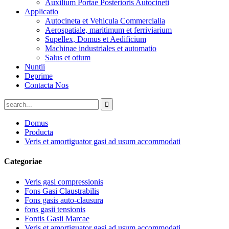
Auxilium Portae Posterioris Autocineti
Applicatio
Autocineta et Vehicula Commercialia
Aerospatiale, maritimum et ferriviarium
Supellex, Domus et Aedificium
Machinae industriales et automatio
Salus et otium
Nuntii
Deprime
Contacta Nos
Domus
Producta
Veris et amortiguator gasi ad usum accommodati
Categoriae
Veris gasi compressionis
Fons Gasi Claustrabilis
Fons gasis auto-clausura
fons gasii tensionis
Fontis Gasii Marcae
Veris et amortiguator gasi ad usum accommodati