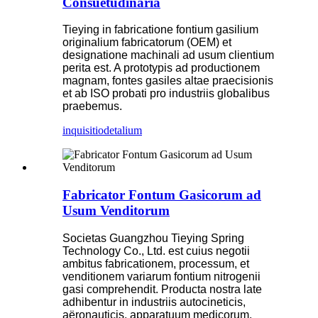
Consuetudinaria
Tieying in fabricatione fontium gasilium
originalium fabricatorum (OEM) et
designatione machinali ad usum clientium
perita est. A prototypis ad productionem
magnam, fontes gasiles altae praecisionis
et ab ISO probati pro industriis globalibus
praebemus.
inquisitio
detalium
Fabricator Fontum Gasicorum ad
Usum Venditorum
Societas Guangzhou Tieying Spring
Technology Co., Ltd. est cuius negotii
ambitus fabricationem, processum, et
venditionem variarum fontium nitrogenii
gasi comprehendit. Producta nostra late
adhibentur in industriis autocineticis,
aëronauticis, apparatuum medicorum,