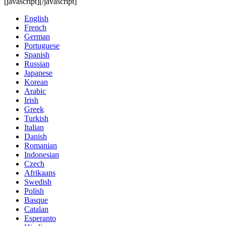
[javascript]
[/javascript]
English
French
German
Portuguese
Spanish
Russian
Japanese
Korean
Arabic
Irish
Greek
Turkish
Italian
Danish
Romanian
Indonesian
Czech
Afrikaans
Swedish
Polish
Basque
Catalan
Esperanto