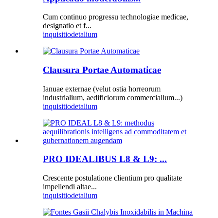
Cum continuo progressu technologiae medicae,
designatio et f...
inquisitio
detalium
Clausura Portae Automaticae
Ianuae externae (velut ostia horreorum
industrialium, aedificiorum commercialium...)
inquisitio
detalium
PRO IDEALIBUS L8 & L9: ...
Crescente postulatione clientium pro qualitate
impellendi altae...
inquisitio
detalium