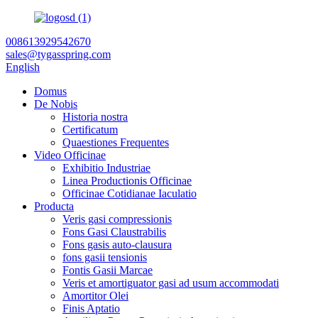
008613929542670
sales@tygasspring.com
English
Domus
De Nobis
Historia nostra
Certificatum
Quaestiones Frequentes
Video Officinae
Exhibitio Industriae
Linea Productionis Officinae
Officinae Cotidianae Iaculatio
Producta
Veris gasi compressionis
Fons Gasi Claustrabilis
Fons gasis auto-clausura
fons gasii tensionis
Fontis Gasii Marcae
Veris et amortiguator gasi ad usum accommodati
Amortitor Olei
Finis Aptatio