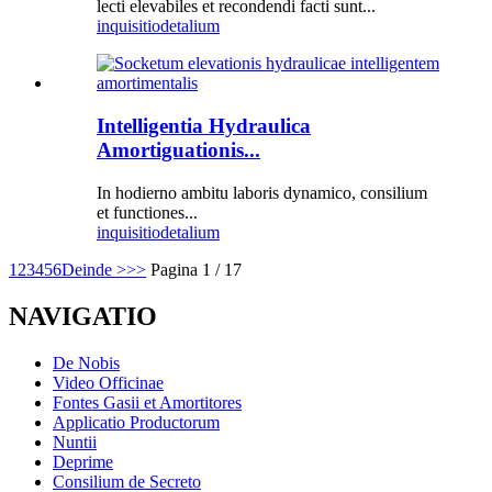
lecti elevabiles et recondendi facti sunt...
inquisitio
detalium
Intelligentia Hydraulica
Amortiguationis...
In hodierno ambitu laboris dynamico, consilium
et functiones...
inquisitio
detalium
1
2
3
4
5
6
Deinde >
>>
Pagina 1 / 17
NAVIGATIO
De Nobis
Video Officinae
Fontes Gasii et Amortitores
Applicatio Productorum
Nuntii
Deprime
Consilium de Secreto