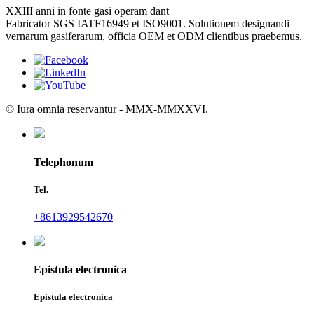
XXIII anni in fonte gasi operam dant
Fabricator SGS IATF16949 et ISO9001. Solutionem designandi
vernarum gasiferarum, officia OEM et ODM clientibus praebemus.
© Iura omnia reservantur - MMX-MMXXVI.
Telephonum
Tel.
+8613929542670
Epistula electronica
Epistula electronica