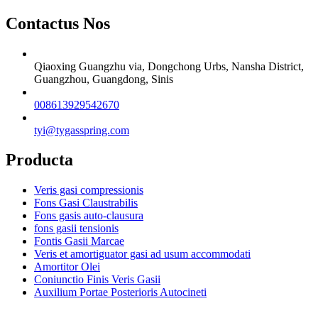
Contactus Nos
Qiaoxing Guangzhu via, Dongchong Urbs, Nansha District,
Guangzhou, Guangdong, Sinis
008613929542670
tyi@tygasspring.com
Producta
Veris gasi compressionis
Fons Gasi Claustrabilis
Fons gasis auto-clausura
fons gasii tensionis
Fontis Gasii Marcae
Veris et amortiguator gasi ad usum accommodati
Amortitor Olei
Coniunctio Finis Veris Gasii
Auxilium Portae Posterioris Autocineti